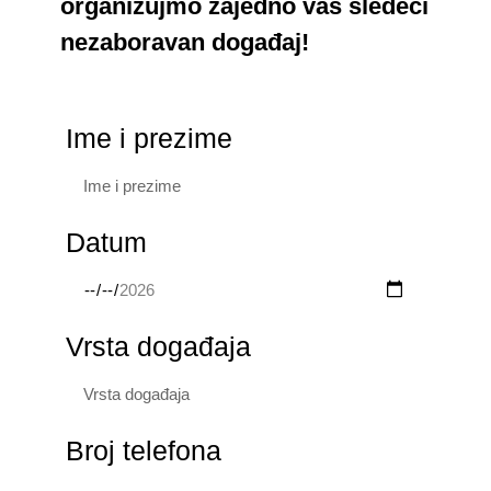
organizujmo zajedno vaš sledeći
nezaboravan događaj!
Ime i prezime
Datum
Vrsta događaja
Broj telefona