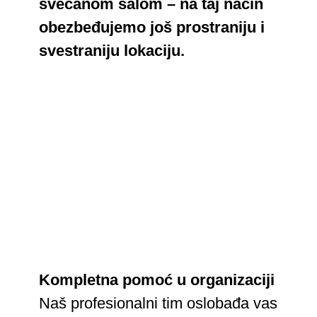
svečanom salom – na taj način
obezbeđujemo još prostraniju i
svestraniju lokaciju.
Kompletna pomoć u organizaciji
Naš profesionalni tim oslobađa vas