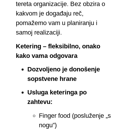
tereta organizacije. Bez obzira o
kakvom je događaju reč,
pomažemo vam u planiranju i
samoj realizaciji.
Ketering – fleksibilno, onako
kako vama odgovara
Dozvoljeno je donošenje
sopstvene hrane
Usluga keteringa po
zahtevu:
Finger food (posluženje „s
nogu”)