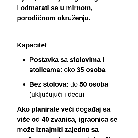
i odmarati se u mirnom,
porodičnom okruženju.
Kapacitet
Postavka sa stolovima i
stolicama:
oko
35 osoba
Bez stolova:
do
50 osoba
(uključujući i decu)
Ako planirate veći događaj sa
više od 40 zvanica, igraonica se
može iznajmiti zajedno sa