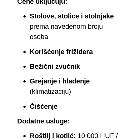
Cene uključuju:
Stolove, stolice i stolnjake
prema navedenom broju
osoba
Korišćenje frižidera
Bežični zvučnik
Grejanje i hlađenje
(klimatizaciju)
Čišćenje
Dodatne usluge:
Roštilj i kotlić:
10.000 HUF /