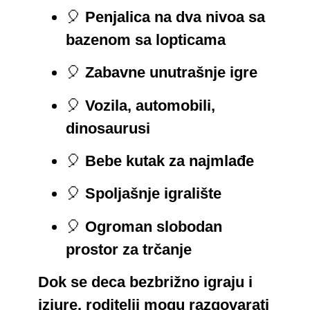
🎈
Penjalica na dva nivoa sa
bazenom sa lopticama
🎈
Zabavne unutrašnje igre
🎈
Vozila, automobili,
dinosaurusi
🎈
Bebe kutak za najmlađe
🎈
Spoljašnje igralište
🎈
Ogroman slobodan
prostor za trčanje
Dok se deca bezbrižno igraju i
izjure, roditelji mogu razgovarati