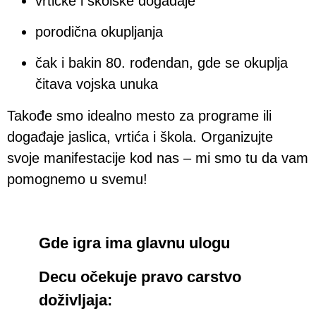
vrtićke i školske događaje
porodična okupljanja
čak i bakin 80. rođendan, gde se okuplja
čitava vojska unuka
Takođe smo idealno mesto za programe ili
događaje jaslica, vrtića i škola. Organizujte
svoje manifestacije kod nas – mi smo tu da vam
pomognemo u svemu!
Gde igra ima glavnu ulogu
Decu očekuje pravo carstvo
doživljaja: