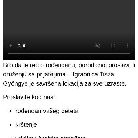
Bilo da je reč o rođendanu, porodičnoj proslavi ili
druženju sa prijateljima – Igraonica Tisza
Gyöngye je savršena lokacija za sve uzraste.
Proslavite kod nas:
rođendan vašeg deteta
krštenje