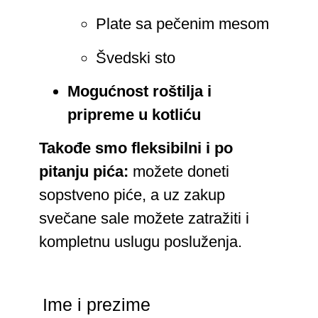
Plate sa pečenim mesom
Švedski sto
Mogućnost roštilja i
pripreme u kotliću
Takođe smo fleksibilni i po
pitanju pića:
možete doneti
sopstveno piće, a uz zakup
svečane sale možete zatražiti i
kompletnu uslugu posluženja.
Ime i prezime