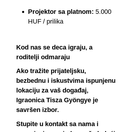
Projektor sa platnom:
5.000
HUF / prilika
Kod nas se deca igraju, a
roditelji odmaraju
Ako tražite prijateljsku,
bezbednu i iskustvima ispunjenu
lokaciju za vaš događaj,
Igraonica Tisza Gyöngye je
savršen izbor.
Stupite u kontakt sa nama i