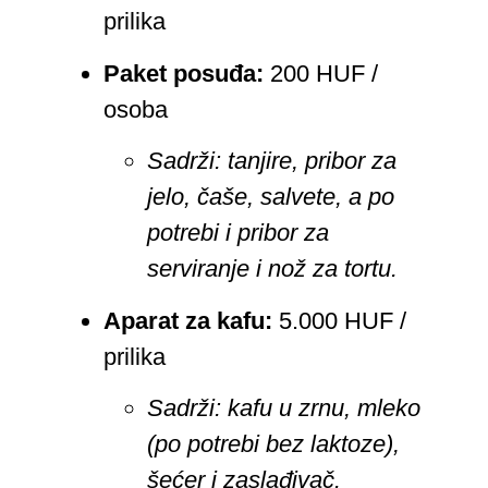
prilika
Paket posuđa:
200 HUF /
osoba
Sadrži: tanjire, pribor za
jelo, čaše, salvete, a po
potrebi i pribor za
serviranje i nož za tortu.
Aparat za kafu:
5.000 HUF /
prilika
Sadrži: kafu u zrnu, mleko
(po potrebi bez laktoze),
šećer i zaslađivač.