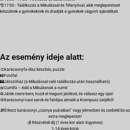
🎅17:00 - Találkozás a Mikulással és Télanyóval, akik meglepetéssel
készülnek a gyerekeknek és átadják a gyerekek vágyott ajándékait.
Az esemény ideje alatt:
🎨Karácsonyfa-dísz készítés, puzzle
📸Fotófal
🏰Játszóház (a Mikulással való találkozás után használható)
🎀Cumifa – Add a Mikulásnak a cumit
♻️Játék csere-bere, hozd el megunt játékod, és válassz egy újat!
🍪Karácsonyi nasi sarok és fahéjas almalé a Krampusz üstjéből
🎁Érkezz karácsonyi „csúnya pulcsiban” vagy jelmezben és zsebeld be az
extra meglepetést!
💰 Részvételi díj (1 éves kor alatt ingyenes)
1-14 éves korig