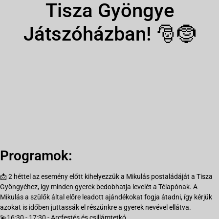
Tisza Gyöngye
Játszóházban! 🎅🤶
Programok:
📩 2 héttel az esemény előtt kihelyezzük a Mikulás postaládáját a Tisza
Gyöngyéhez, így minden gyerek bedobhatja levelét a Télapónak. A
Mikulás a szülők által előre leadott ajándékokat fogja átadni, így kérjük
azokat is időben juttassák el részünkre a gyerek nevével ellátva.
💫16:30 - 17:30 - Arcfestés és csillámtetkó